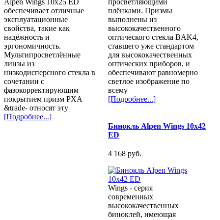
Alpen Wings 10x25 ED
просветляющими
обеспечивает отличные
плёнками. Призмы
эксплуатационные
выполнены из
свойства, такие как
высококачественного
надёжность и
оптического стекла BAK4,
эргономичность.
ставшего уже стандартом
Мультипросветлённые
для высококачественных
линзы из
оптических приборов, и
низкодисперсного стекла в
обеспечивают равномерно
сочетании с
светлое изображение по
фазокорректирующим
всему
покрытием призм PXA
[Подробнее...]
&trade- относят эту
[Подробнее...]
Бинокль Alpen Wings 10x42
ED
4 168 pуб.
Wings - серия
современных
высококачественных
биноклей, имеющая