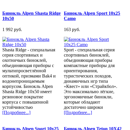
Бинокль Alpen Shasta Ridge
Бинокль Alpen Sport 10x25
10x50
Camo
1 992 pуб.
163 pуб.
Shasta Ridge - специальная
Sport - специальная серия
серия спортивных и
спортивных биноклей,
охотничьих биноклей,
объединяющая приборы
объединяющая приборы с
компактные приборы для
мультипросветлённой
ориентирования,
оптикой, призмами Bak4 и
туристических походов,
водонепроницаемым
динамичных игр типа
корпусом. Бинокль Alpen
«Квест» или «Страйкбол».
Shasta Ridge 10x50 имеет
Это максимально лёгкие,
резиновое покрытие
эргономичные бинокли,
корпуса с повышенной
которые обладают
устойчивостью
достаточно широки
[Подробнее...]
[Подробнее...]
Бинокль Alpen Sport 10x25
Бинокль Alpen Teton 10X42