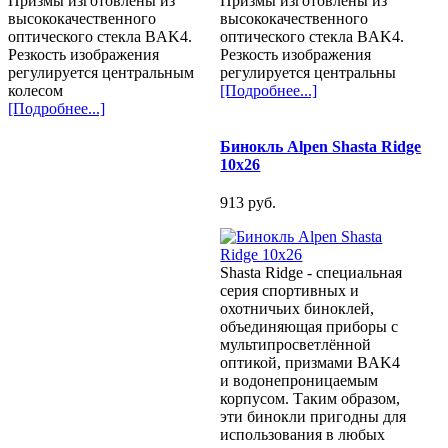
Призмы изготовлены из
Призмы изготовлены из
высококачественного
высококачественного
оптического стекла BAK4.
оптического стекла BAK4.
Резкость изображения
Резкость изображения
регулируется центральным
регулируется центральны
колесом
[Подробнее...]
[Подробнее...]
Бинокль Alpen Shasta Ridge
10x26
913 pуб.
Shasta Ridge - специальная
серия спортивных и
охотничьих биноклей,
объединяющая приборы с
мультипросветлённой
оптикой, призмами BAK4
и водонепроницаемым
корпусом. Таким образом,
эти бинокли пригодны для
использования в любых