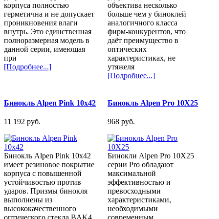
корпуса полностью
объектива несколько
герметична и не допускает
больше чем у биноклей
проникновения влаги
аналогичного класса
внутрь. Это единственная
фирм-конкурентов, что
полноразмерная модель в
даёт преимущество в
данной серии, имеющая
оптических
при
характеристиках, не
[Подробнее...]
утяжеля
[Подробнее...]
Бинокль Alpen Pink 10x42
Бинокль Alpen Pro 10X25
11 192 pуб.
968 pуб.
Бинокль Alpen Pink 10x42
Бинокли Alpen Pro 10X25
имеет резиновое покрытие
серии Pro обладают
корпуса с повышенной
максимальной
устойчивостью против
эффективностью и
ударов. Призмы бинокля
превосходными
выполнены из
характеристиками,
высококачественного
необходимыми
оптического стекла BAK4
современным