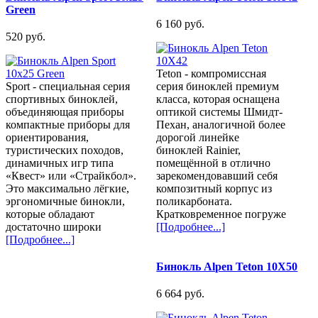
Green
6 160 pуб.
520 pуб.
Teton - компромиссная
Sport - специальная серия
серия биноклей премиум
спортивных биноклей,
класса, которая оснащена
объединяющая приборы
оптикой системы Шмидт-
компактные приборы для
Пехан, аналогичной более
ориентирования,
дорогой линейке
туристических походов,
биноклей Rainier,
динамичных игр типа
помещённой в отлично
«Квест» или «Страйкбол».
зарекомендовавший себя
Это максимально лёгкие,
композитный корпус из
эргономичные бинокли,
поликарбоната.
которые обладают
Кратковременное погруже
достаточно широки
[Подробнее...]
[Подробнее...]
Бинокль Alpen Teton 10X50
6 664 pуб.