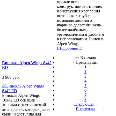
прежде всего
конструктивное отличие.
Конструкция крепления
оптических труб с
помощью двойного
шарнира делает бинокль
более надёжным,
эргономичным и удобным
в использовании. Бинокль
Alpen Wings
[Подробнее...]
«« В начало
« Предыдущая
Бинокль Alpen Wings 8x42
1
ED
2
3
3 968 pуб.
4
5
6
7
Бинокль Alpen Wings
8
10x42 ED оснащён
Следующая »
линзами с экстра-низкой
В конец »»
дисперсией, которые ранее
были недоступны для