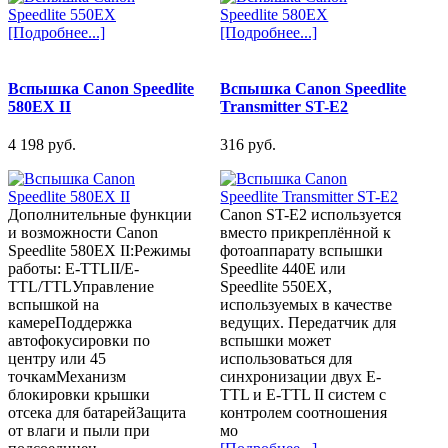
[Подробнее...]
[Подробнее...]
Вспышка Canon Speedlite
Вспышка Canon Speedlite
580EX II
Transmitter ST-E2
4 198 pуб.
316 pуб.
Дополнительные функции
Canon ST-E2 используется
и возможности Canon
вместо прикреплённой к
Speedlite 580EX II:Режимы
фотоаппарату вспышки
работы: E-TTLII/E-
Speedlite 440E или
TTL/TTLУправление
Speedlite 550EX,
вспышкой на
используемых в качестве
камереПоддержка
ведущих. Передатчик для
автофокусировки по
вспышки может
центру или 45
использоваться для
точкамМеханизм
синхронизации двух E-
блокировки крышки
TTL и E-TTL II систем с
отсека для батарейЗащита
контролем соотношения
от влаги и пыли при
мо