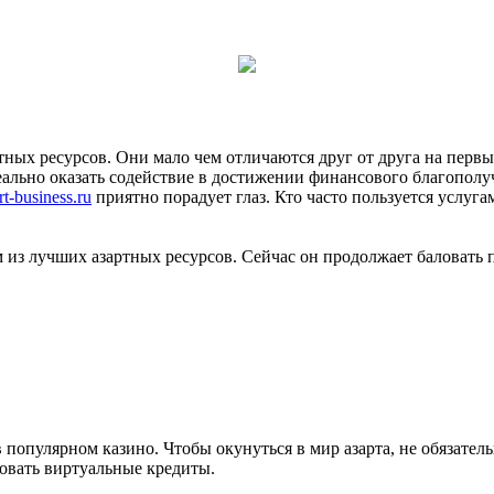
тных ресурсов. Они мало чем отличаются друг от друга на перв
реально оказать содействие в достижении финансового благопол
art-business.ru
приятно порадует глаз. Кто часто пользуется услуга
 из лучших азартных ресурсов. Сейчас он продолжает баловать 
популярном казино. Чтобы окунуться в мир азарта, не обязател
овать виртуальные кредиты.