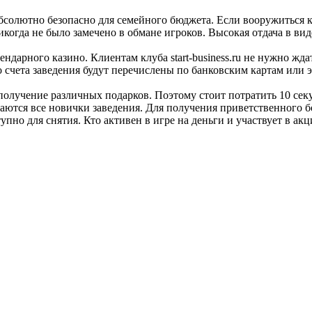
бсолютно безопасно для семейного бюджета. Если вооружиться ка
когда не было замечено в обмане игроков. Высокая отдача в вид
арного казино. Клиентам клуба start-business.ru не нужно ждать
о счета заведения будут перечислены по банковским картам или
а получение различных подарков. Поэтому стоит потратить 10 сек
ются все новички заведения. Для получения приветственного бо
пно для снятия. Кто активен в игре на деньги и участвует в акц