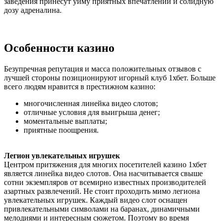
заведения принесут уйму приятных впечатлений и солидную
дозу адреналина.
Особенности казино
Безупречная репутация и масса положительных отзывов с
лучшей стороны позиционируют игорный клуб 1хбет. Больше
всего людям нравится в престижном казино:
многочисленная линейка видео слотов;
отличные условия для выигрыша денег;
моментальные выплаты;
приятные поощрения.
Легион увлекательных игрушек
Центром притяжения для многих посетителей казино 1хбет
является линейка видео слотов. Она насчитывается свыше
сотни экземпляров от всемирно известных производителей
азартных развлечений. Не стоит проходить мимо легиона
увлекательных игрушек. Каждый видео слот оснащен
привлекательными символами на баранах, динамичными
мелодиями и интересным сюжетом. Поэтому во время