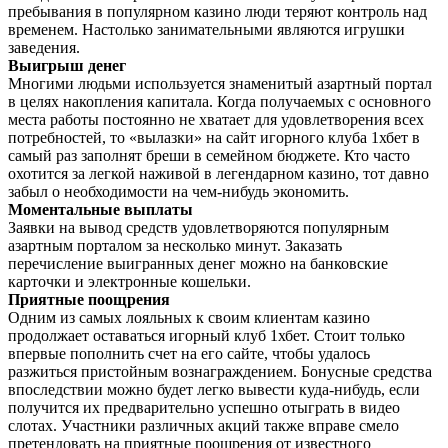
пребывания в популярном казино люди теряют контроль над
временем. Настолько занимательными являются игрушки
заведения.
Выигрыш денег
Многими людьми используется знаменитый азартный портал
в целях накопления капитала. Когда получаемых с основного
места работы постоянно не хватает для удовлетворения всех
потребностей, то «вылазки» на сайт игорного клуба 1хбет в
самый раз заполнят бреши в семейном бюджете. Кто часто
охотится за легкой наживой в легендарном казино, тот давно
забыл о необходимости на чем-нибудь экономить.
Моментальные выплаты
Заявки на вывод средств удовлетворяются популярным
азартным порталом за несколько минут. Заказать
перечисление выигранных денег можно на банковские
карточки и электронные кошельки.
Приятные поощрения
Одним из самых лояльных к своим клиентам казино
продолжает оставаться игорный клуб 1хбет. Стоит только
впервые пополнить счет на его сайте, чтобы удалось
разжиться пристойным вознаграждением. Бонусные средства
впоследствии можно будет легко вывести куда-нибудь, если
получится их предварительно успешно отыграть в видео
слотах. Участники различных акций также вправе смело
претендовать на приятные поощрения от известного