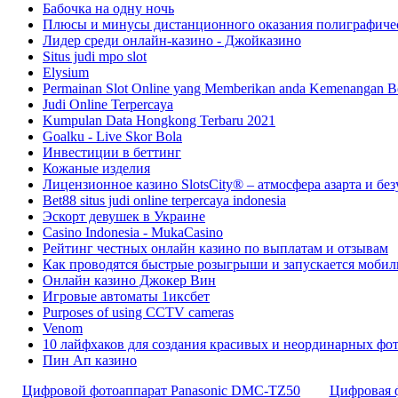
Бабочка на одну ночь
Плюсы и минусы дистанционного оказания полиграфиче
Лидер среди онлайн-казино - Джойказино
Situs judi mpo slot
Elysium
Permainan Slot Online yang Memberikan anda Kemenangan B
Judi Online Terpercaya
Kumpulan Data Hongkong Terbaru 2021
Goalku - Live Skor Bola
Инвестиции в беттинг
Кожаные изделия
Лицензионное казино SlotsCity® – атмосфера азарта и б
Bet88 situs judi online terpercaya indonesia
Эскорт девушек в Украине
Casino Indonesia - MukaCasino
Рейтинг честных онлайн казино по выплатам и отзывам
Как проводятся быстрые розыгрыши и запускается моби
Онлайн казино Джокер Вин
Игровые автоматы 1иксбет
Purposes of using CCTV cameras
Venom
10 лайфхаков для создания красивых и неординарных фо
Пин Ап казино
Цифровой фотоаппарат Panasonic DMC-TZ50
Цифровая 