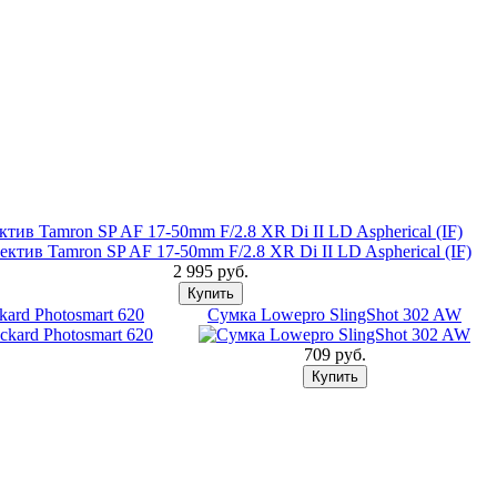
тив Tamron SP AF 17-50mm F/2.8 XR Di II LD Aspherical (IF)
2 995 pуб.
ard Photosmart 620
Сумка Lowepro SlingShot 302 AW
709 pуб.