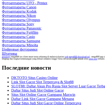
Фотоаппараты UFO - Pentax
Фотоаппараты Canon
Фотоаппараты Kodak
Фотоаппараты Nikon
Фотоаппараты Olympus
Фотоаппараты Sony
Фотоаппараты Panasonic
Фотоаппараты Fujifilm
Фотоаппараты Casio
Фотоаппараты Samsung
Фотоаппараты Minolta
Цифровые фоторамки
Штативы
astrology
mega888 ios client muat turun sekarang di malaysia kasino
web
mega888 download url
: mega888.app s
lengkap dan tingkat kemenangan yang dibuat semakin tinggi! Situs dewacukong88 adalah situs
situs slot
terbaik
Последние новости
DKTOTO Situs Casino Online
Link Slot Gacor Slot Terpercaya & Slot88
SLOT88: Daftar Akun Pro Rusia Slot Server Luar Gacor Terb
Daftar Situs Judi Slot Online Gacor
Situs Slot Online Gacor Gampang Maxwin
Daftar Link Slot Gacor Gampang Menang
Daftar Situs Judi Slot Gacor Online Terpercaya