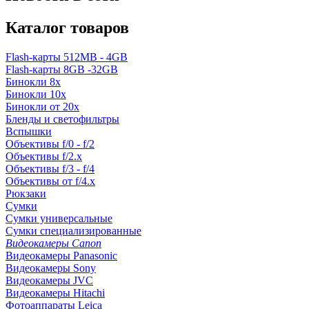
Каталог товаров
Flash-карты 512MB - 4GB
Flash-карты 8GB -32GB
Бинокли 8x
Бинокли 10x
Бинокли от 20x
Бленды и светофильтры
Вспышки
Объективы f/0 - f/2
Объективы f/2.x
Объективы f/3 - f/4
Объективы от f/4.x
Рюкзаки
Сумки
Сумки универсальные
Сумки специализированные
Видеокамеры Canon
Видеокамеры Panasonic
Видеокамеры Sony
Видеокамеры JVC
Видеокамеры Hitachi
Фотоаппараты Leica