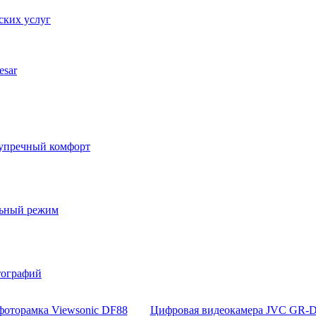
ских услуг
esar
езупречный комфорт
льный режим
тографий
фоторамка Viewsonic DF88
Цифровая видеокамера JVC GR