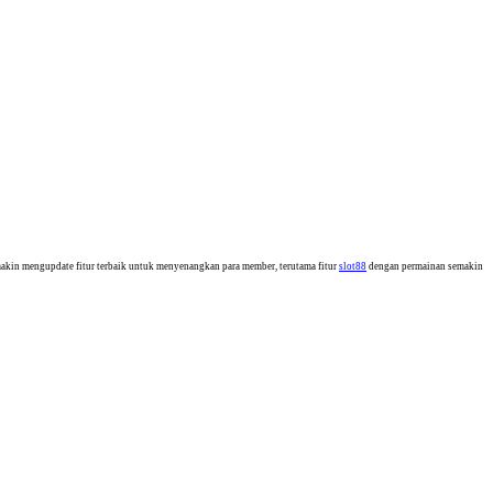
in mengupdate fitur terbaik untuk menyenangkan para member, terutama fitur
slot88
dengan permainan semakin