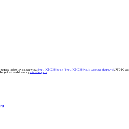
lot game malaysia yang terpercaya
https://CMD368.gratis/
https://CMD368.cash/
computer blog
travel
JPTOTO semak
 dan jackpot mudah menang
situs slot gacor
aru