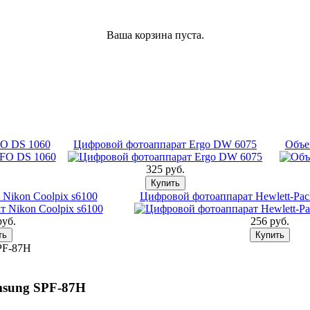
Ваша корзина пуста.
O DS 1060
Цифровой фотоаппарат Ergo DW 6075
Объек
325 pуб.
Nikon Coolpix s6100
Цифровой фотоаппарат Hewlett-Pack
pуб.
256 pуб.
PF-87H
sung SPF-87H