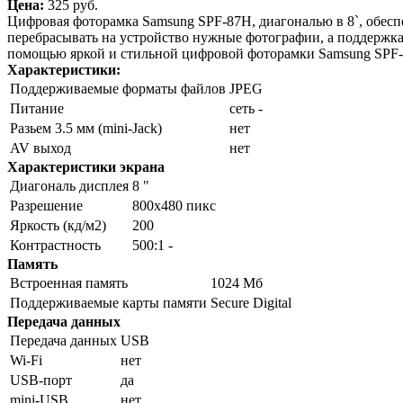
Цена:
325 pуб.
Цифровая фоторамка Samsung SPF-87H, диагональю в 8`, обесп
перебрасывать на устройство нужные фотографии, а поддержка 
помощью яркой и стильной цифровой фоторамки Samsung SPF-
Характеристики:
Поддерживаемые форматы файлов
JPEG
Питание
сеть -
Разьем 3.5 мм (mini-Jack)
нет
AV выход
нет
Характеристики экрана
Диагональ дисплея
8 "
Разрешение
800x480 пикс
Яркость (кд/м2)
200
Контрастность
500:1 -
Память
Встроенная память
1024 Мб
Поддерживаемые карты памяти
Secure Digital
Передача данных
Передача данных
USB
Wi-Fi
нет
USB-порт
да
mini-USB
нет