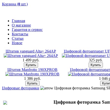
Корзина (
0
шт.)
Главная
О магазине
Гарантия и сервис
Контакты
Статьи
Новое
Штатив vanguard Alta+ 264AP
Цифровой фотоаппарат UF
1 499 pуб.
325 pуб.
Штатив Manfrotto 190XPROB
Цифровой фотоаппарат 
1 386 pуб.
1 046 
Цифровые фоторамки
Цифровая фоторамка Samsung S
Цифровая фоторамка Sam