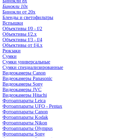
Бинокли 8x
Бинокли 10x
Бинокли от 20x
Бленды и светофильтры
Вспышки
Объективы f/0 - f/2
Объективы f/2.x
Объективы f/3 - f/4
Объективы от f/4.x
Рюкзаки
Сумки
Сумки универсальные
Сумки специализированные
Видеокамеры Canon
Видеокамеры Panasonic
Видеокамеры Sony
Видеокамеры JVC
Видеокамеры Hitachi
Фотоаппараты Leica
Фотоаппараты UFO - Pentax
Фотоаппараты Canon
Фотоаппараты Kodak
Фотоаппараты Nikon
Фотоаппараты Olympus
Фотоаппараты Sony