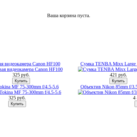
Ваша корзина пуста.
я видеокамера Canon HF100
Сумка TENBA Mixx Large 
325 pуб.
421 pуб.
okina MF 75-300mm f/4.5-5.6
Объектив Nikon 85mm f/3
325 pуб.
4