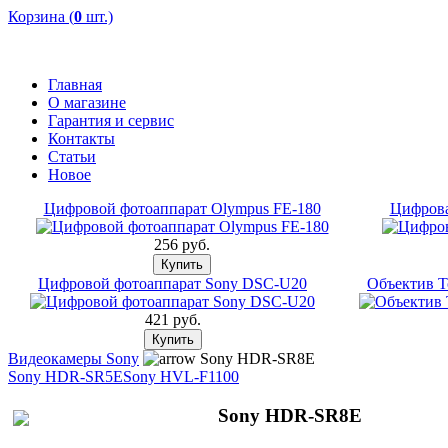
Корзина (
0
шт.)
Главная
О магазине
Гарантия и сервис
Контакты
Статьи
Новое
Цифровой фотоаппарат Olympus FE-180
Цифрова
256 pуб.
Цифровой фотоаппарат Sony DSC-U20
Объектив T
421 pуб.
Видеокамеры Sony
Sony HDR-SR8E
Sony HDR-SR5E
Sony HVL-F1100
Sony HDR-SR8E