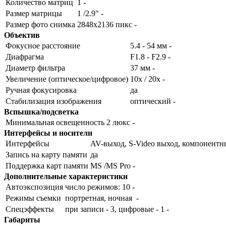
Количество матриц
1 -
Размер матрицы
1 /2.9" -
Размер фото снимка
2848x2136 пикс -
Объектив
Фокусное расстояние
5.4 - 54 мм -
Диафрагма
F1.8 - F2.9 -
Диаметр фильтра
37 мм -
Увеличение (оптическое/цифровое)
10x / 20x -
Ручная фокусировка
да
Стабилизация изображения
оптический -
Вспышка/подсветка
Минимальная освещенность
2 люкс -
Интерфейсы и носители
Интерфейсы
AV-выход, S-Video выход, компонент
Запись на карту памяти
да
Поддержка карт памяти
MS /MS Pro -
Дополнительные характеристики
Автоэкспозиция
число режимов: 10 -
Режимы съемки
портретная, ночная -
Спецэффекты
при записи - 3, цифровые - 1 -
Габариты