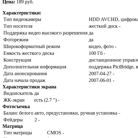
Цена:
189 pуб.
Характеристики:
Тип видеокамеры
HDD AVCHD, цифрова
Тип носителя
жесткий диск -
Поддержка видео высокого разрешения
да
Фоторежим
да
Широкоформатный режим
видео, фото -
Емкость жесткого диска
100 Гб -
Конструкция
дистанционное управл
Дополнительная информация
поддержка PictBridge, 
Дата анонсирования
2007-04-27 -
Дата начала продаж
2007-06-01 -
Характеристики экрана
Видоискатель
да
ЖК-экран
есть (2.7 ") -
Фотосъемка
Баланс белого
авто, предустановки, ручная установка -
Фейдеры
2 -
Матрица
Тип матрицы
CMOS -