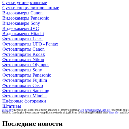
Сумки универсальные
Сумки специализированные
Видеокамеры Canon
Видеокамеры Panasonic
Видеокамеры Sony
Видеокамеры JVC
Видеокамеры Hitachi
Фотоаппараты Leica
Фотоаппараты UFO - Pentax
Фотоаппараты Canon
Фотоаппараты Kodak
Фотоаппараты Nikon
Фотоаппараты Olympus
Фотоаппараты Sony
Фотоаппараты Panasonic
Фотоаппараты Fujifilm
Фотоаппараты Casio
Фотоаппараты Samsung
Фотоаппараты Minolta
Цифровые фоторамки
Штативы
astrology
mega888 ios client muat turun sekarang di malaysia kasino
web
mega888 download url
: mega888.app s
lengkap dan tingkat kemenangan yang dibuat semakin tinggi! Situs dewacukong88 adalah situs
situs slot
terbaik
Последние новости