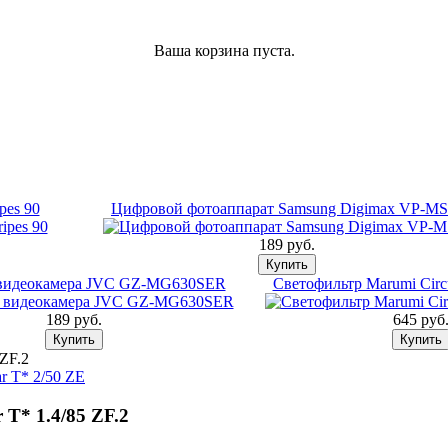
Ваша корзина пуста.
pes 90
Цифровой фотоаппарат Samsung Digimax VP-MS
189 pуб.
видеокамера JVC GZ-MG630SER
Светофильтр Marumi Circ
189 pуб.
645 pуб
 ZF.2
ar T* 2/50 ZE
 T* 1.4/85 ZF.2