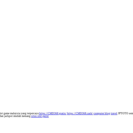
lot game malaysia yang terpercaya
https://CMD368.gratis/
https://CMD368.cash/
computer blog
travel
JPTOTO semak
 dan jackpot mudah menang
situs slot gacor