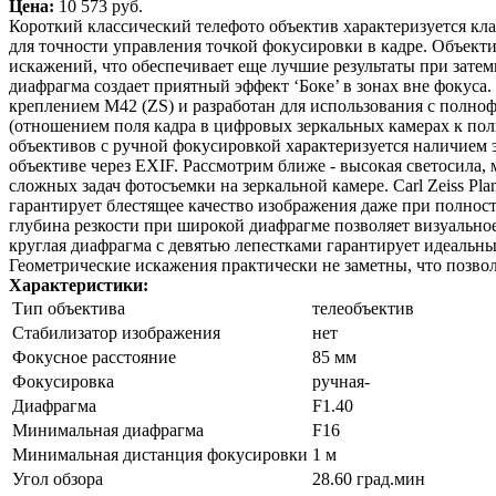
Цена:
10 573 pуб.
Короткий классический телефото объектив характеризуется кл
для точности управления точкой фокусировки в кадре. Объектив
искажений, что обеспечивает еще лучшие результаты при затем
диафрагма создает приятный эффект ‘Боке’ в зонах вне фокуса.
креплением M42 (ZS) и разработан для использования с полн
(отношением поля кадра в цифровых зеркальных камерах к полю
объективов с ручной фокусировкой характеризуется наличием
объективе через EXIF. Рассмотрим ближе - высокая светосила,
сложных задач фотосъемки на зеркальной камере. Carl Zeiss Pl
гарантирует блестящее качество изображения даже при полнос
глубина резкости при широкой диафрагме позволяет визуально
круглая диафрагма с девятью лепестками гарантирует идеальны
Геометрические искажения практически не заметны, что позво
Характеристики:
Тип объектива
телеобъектив
Стабилизатор изображения
нет
Фокусное расстояние
85 мм
Фокусировка
ручная-
Диафрагма
F1.40
Минимальная диафрагма
F16
Минимальная дистанция фокусировки
1 м
Угол обзора
28.60 град.мин