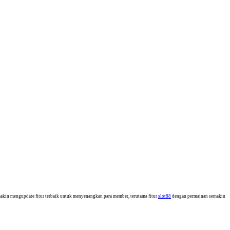
in mengupdate fitur terbaik untuk menyenangkan para member, terutama fitur
slot88
dengan permainan semakin