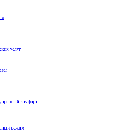
aru
ских услуг
esar
езупречный комфорт
льный режим