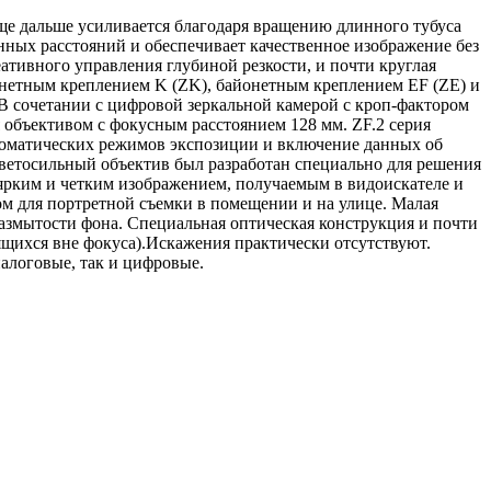
ще дальше усиливается благодаря вращению длинного тубуса
инных расстояний и обеспечивает качественное изображение без
еативного управления глубиной резкости, и почти круглая
байонетным креплением K (ZK), байонетным креплением EF (ZE) и
 сочетании с цифровой зеркальной камерой с кроп-фактором
я объективом с фокусным расстоянием 128 мм. ZF.2 серия
втоматических режимов экспозиции и включение данных об
светосильный объектив был разработан специально для решения
т ярким и четким изображением, получаемым в видоискателе и
ом для портретной съемки в помещении и на улице. Малая
азмытости фона. Специальная оптическая конструкция и почти
дящихся вне фокуса).Искажения практически отсутствуют.
алоговые, так и цифровые.