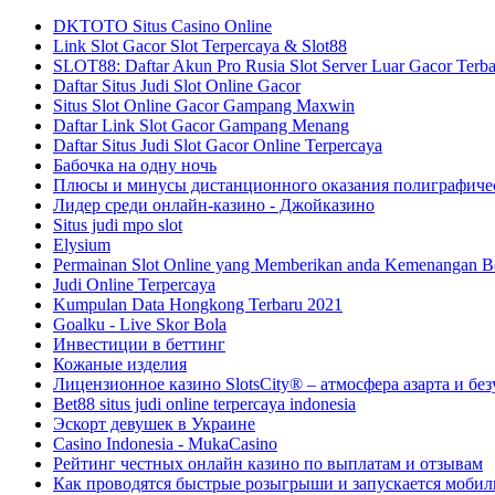
DKTOTO Situs Casino Online
Link Slot Gacor Slot Terpercaya & Slot88
SLOT88: Daftar Akun Pro Rusia Slot Server Luar Gacor Terb
Daftar Situs Judi Slot Online Gacor
Situs Slot Online Gacor Gampang Maxwin
Daftar Link Slot Gacor Gampang Menang
Daftar Situs Judi Slot Gacor Online Terpercaya
Бабочка на одну ночь
Плюсы и минусы дистанционного оказания полиграфиче
Лидер среди онлайн-казино - Джойказино
Situs judi mpo slot
Elysium
Permainan Slot Online yang Memberikan anda Kemenangan B
Judi Online Terpercaya
Kumpulan Data Hongkong Terbaru 2021
Goalku - Live Skor Bola
Инвестиции в беттинг
Кожаные изделия
Лицензионное казино SlotsCity® – атмосфера азарта и б
Bet88 situs judi online terpercaya indonesia
Эскорт девушек в Украине
Casino Indonesia - MukaCasino
Рейтинг честных онлайн казино по выплатам и отзывам
Как проводятся быстрые розыгрыши и запускается моби