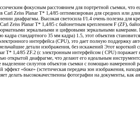
ассическим фокусным расстоянием для портретной съемки, что е
 Carl Zeiss Planar T* 1,4/85 оптимизирован для средних или дл
нении диафрагмы. Высокая светосила f/1.4 очень полезна для кр
 Carl Zeiss Planar T* 1,4/85 с байонетным креплением F (ZF), 
оформатными зеркальными и цифровыми зеркальными камерами. В
 кадра стандартного 35 мм кадра) 1.5, этот объектив становитс
 электронного интерфейса (CPU), это дает полную поддержку а
 мельчайшие детали изображения, без искажений Этот короткий 
anar T* 1,4/85 ZF.2 (с электронным интерфейсом ( CPU) поражае
тью открытой диафрагме, что делают его идеальным инструмент
е выделение силуэтов объектов съемки с помощью намеренной р
й эффект «боке» (эстетическая передача зон изображения, нахо
ляет делать высококачественны фотографии на документы, как ан