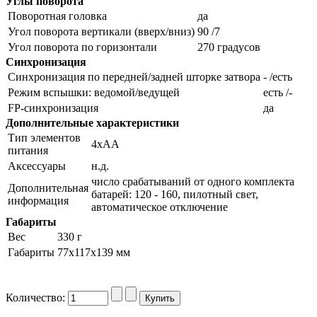
Углы поворота
Поворотная головка
да
Угол поворота вертикали (вверх/вниз)
90 /7
Угол поворота по горизонтали
270 градусов
Синхронизация
Синхронизация по передней/задней шторке затвора
- /есть
Режим вспышки: ведомой/ведущей
есть /-
FP-синхронизация
да
Дополнительные характеристики
Тип элементов
4хAA
питания
Аксессуары
н.д.
число срабатываний от одного комплекта
Дополнительная
батарей: 120 - 160, пилотный свет,
информация
автоматическое отключение
Габариты
Вес
330 г
Габариты
77x117x139 мм
Количество: