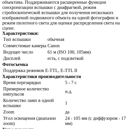
объектива. Поддерживаются расширенные функции
синхронизации вспышки с диафрагмой, режим
стробоскопической вспышки для получения нескольких
изображений подвижного объекта на одной фотографии и
режим пилотного света для оценки распределения света на
сцене.
Характеристики:
Тип вспышки
обычная
Совместимые камеры
Canon
Ведущее число
61 м (ISO 100, 105мм)
Дисплей
есть, с подсветкой
Фотосъемка
Поддержка режимов
E-TTL, E-TTL II
Характеристики производительности
Время перезарядки
5 - 7 c
Примерное количество
н.д.
импульсов
Количество ламп в одной
1
вспышке
Zoom
да
Угол освещения (диапазон
24 - 105 мм (с диффузором - 17
zoom)
мм)