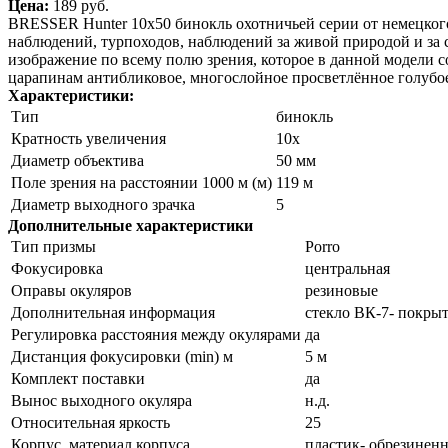
Цена:
189 pуб.
BRESSER Hunter 10x50 бинокль охотничьей серии от немецкого
наблюдений, турпоходов, наблюдений за живой природой и за 
изображение по всему полю зрения, которое в данной модели
царапинам антибликовое, многослойное просветлённое голубое
Характеристики:
Тип
бинокль
Кратность увеличения
10x
Диаметр объектива
50 мм
Поле зрения на расстоянии 1000 м (м)
119 м
Диаметр выходного зрачка
5
Дополнительные характеристики
Тип призмы
Porro
Фокусировка
центральная
Оправы окуляров
резиновые
Дополнительная информация
стекло ВК-7- покрыт
Регулировка расстояния между окулярами
да
Дистанция фокусировки (min) м
5 м
Комплект поставки
да
Вынос выходного окуляра
н.д.
Относительная яркость
25
Корпус, материал корпуса
пластик- обрезинен