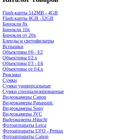
Flash-карты 512MB - 4GB
Flash-карты 8GB -32GB
Бинокли 8x
Бинокли 10x
Бинокли от 20x
Бленды и светофильтры
Вспышки
Объективы f/0 - f/2
Объективы f/2.x
Объективы f/3 - f/4
Объективы от f/4.x
Рюкзаки
Сумки
Сумки универсальные
Сумки специализированные
Видеокамеры Canon
Видеокамеры Panasonic
Видеокамеры Sony
Видеокамеры JVC
Видеокамеры Hitachi
Фотоаппараты Leica
Фотоаппараты UFO - Pentax
Фотоаппараты Canon