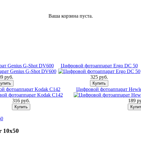
Ваша корзина пуста.
ат Genius G-Shot DV600
Цифровой фотоаппарат Ergo DC 50
9 pуб.
325 pуб.
й фотоаппарат Kodak C142
Цифровой фотоаппарат Hewlet
316 pуб.
189 p
50
 10x50