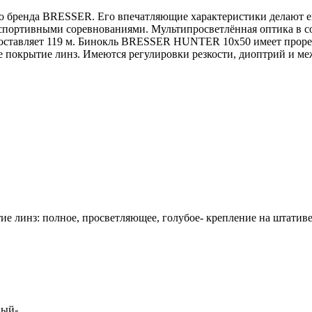
 бренда BRESSER. Его впечатляющие характеристики делают его
спортивными соревнованиями. Мультипросветлённая оптика в со
 составляет 119 м. Бинокль BRESSER HUNTER 10x50 имеет проре
 покрытие линз. Имеются регулировки резкости, диоптрий и ме
ие линз: полное, просветляющее, голубое- крепление на штативе
ный-