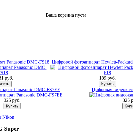
Ваша корзина пуста.
ат Panasonic DMC-FS18
Цифровой фотоаппарат Hewlett-Packard 
31 pуб.
189 pуб.
ппарат Panasonic DMC-FS7EE
Цифровая видеокам
325 pуб.
325 p
r Nikon
G Super