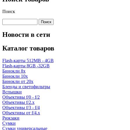
Поиск
Новости в сети
Каталог товаров
Flash-карты 512MB - 4GB
Flash-карты 8GB -32GB
Бинокли 8x
Бинокли 10x
Бинокли от 20x
Бленды и светофильтры
Вспышки
Объективы f/0 - f/2
Объективы f/2.x
Объективы f/3 - f/4
Объективы от f/4.x
Рюкзаки
Сумки
Сумки универсальные