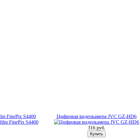
lm FinePix S4400
Цифровая видеокамера JVC GZ-HD6
316 pуб.