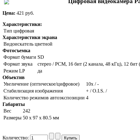
Цифровая видеокамера P
Цена:
421 pуб.
Характеристики:
Тип
цифровая
Характеристики экрана
Видоискатель
цветной
Фотосъемка
Формат бумаги
SD
Формат звука
стерео / PCM, 16 бит (2 канала, 48 кГц), 12 бит (
Режим LP
да
Объектив
Увеличение (оптическое/цифровое)
10х / -
Стабилизация изображения
+ / O.I.S. /
Количество режимов автоэкспозиции
4
Габариты
Вес
242
Размеры
50 х 97 х 80.5 мм
Количество: