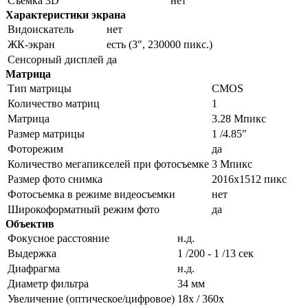
Съемка 3D
нет
Характеристики экрана
Видоискатель
нет
ЖК-экран
есть (3", 230000 пикс.)
Сенсорный дисплей
да
Матрица
Тип матрицы
CMOS
Количество матриц
1
Матрица
3.28 Мпикс
Размер матрицы
1 /4.85"
Фоторежим
да
Количество мегапикселей при фотосъемке
3 Мпикс
Размер фото снимка
2016x1512 пикс
Фотосъемка в режиме видеосъемки
нет
Широкоформатный режим фото
да
Объектив
Фокусное расстояние
н.д.
Выдержка
1 /200 - 1 /13 сек
Диафрагма
н.д.
Диаметр фильтра
34 мм
Увеличение (оптическое/цифровое)
18x / 360x