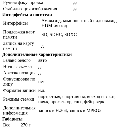
Ручная фокусировка
да
Стабилизация изображения
да
Интерфейсы и носители
AV-выход, компонентный видеовыход,
Интерфейсы
HDMI-выход
Поддержка карт
SD, SDHC, SDXC
памяти
Запись на карту
да
памяти
Дополнительные характеристики
Баланс белого
авто
Ночная сьемка
да
Автоэкспозиция
да
Фокусировка по
нет
лицу
Форматы записи
н.д.
портретная, спортивная, восход и закат,
Режимы съемки
пляж, прожектор, снег, фейерверк
Дополнительная
запись в H.264, запись в MPEG2
информация
Габариты
Вес
270 г