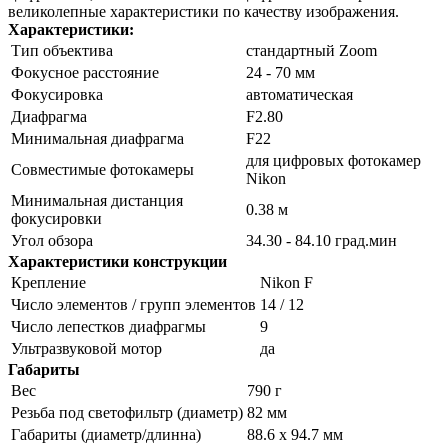
великолепные характеристики по качеству изображения.
Характеристики:
Тип объектива
стандартный Zoom
Фокусное расстояние
24 - 70 мм
Фокусировка
автоматическая
Диафрагма
F2.80
Минимальная диафрагма
F22
для цифровых фотокамер
Совместимые фотокамеры
Nikon
Минимальная дистанция
0.38 м
фокусировки
Угол обзора
34.30 - 84.10 град.мин
Характеристики конструкции
Крепление
Nikon F
Число элементов / групп элементов
14 / 12
Число лепестков диафрагмы
9
Ультразвуковой мотор
да
Габариты
Вес
790 г
Резьба под светофильтр (диаметр)
82 мм
Габариты (диаметр/длинна)
88.6 x 94.7 мм