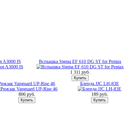
t A3000 IS
Вспышка Sigma EF 610 DG ST for Pentax
1 311 pуб.
Рюкзак Vanguard UP-Rise 46
Бленда JJC LH-83E
806 pуб.
189 pуб.