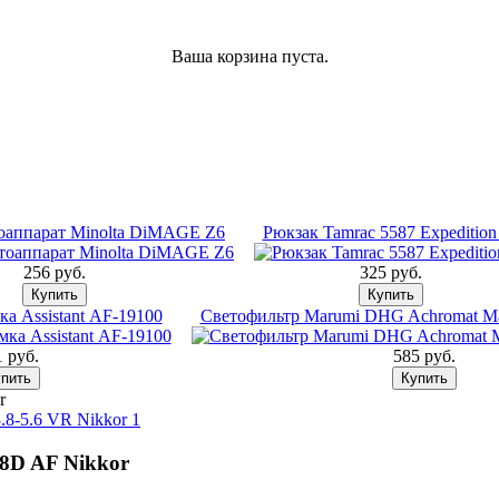
Ваша корзина пуста.
оаппарат Minolta DiMAGE Z6
Рюкзак Tamrac 5587 Expedition
256 pуб.
325 pуб.
а Assistant АF-19100
Светофильтр Marumi DHG Achromat Ma
 pуб.
585 pуб.
r
.8-5.6 VR Nikkor 1
.8D AF Nikkor