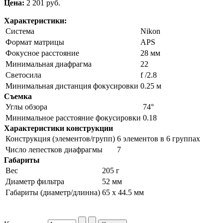
Цена:
2 201 pуб.
Характеристики:
Система
Nikon
Формат матрицы
APS
Фокусное расстояние
28 мм
Минимальная диафрагма
22
Светосила
f /2.8
Минимальная дистанция фокусировки
0.25 м
Съемка
Углы обзора
74°
Минимальное расстояние фокусировки
0.18
Характеристики конструкции
Конструкция (элементов/групп)
6 элементов в 6 группах
Число лепестков диафрагмы
7
Габариты
Вес
205 г
Диаметр фильтра
52 мм
Габариты (диаметр/длинна)
65 x 44.5 мм