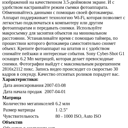
изображений на качественном 3.5-дюймовом экране. И с
удобством настраивайте режим съемки фотоаппарата.
Обменивайтесь данными с помощью своей фотокамеры.
Аппарат поддерживает технологию Wi-Fi, которая позволяет с
легкостью подключаться к компьютеру или другим
фотоаппаратам и передавать снимки. Используйте
макросъемку для заснятия объектов на минимальном
расстоянии. Устанавливайте время с помощью таймера, по
прошествии которого фотокамера самостоятельно снимет
объект. Крепите фотоаппарат на штатив и с удобством
снимайте пейзажи и интересные события. Sony Cyber-Shot G1
оснащен 6.2 Мп матрицей, которая делает превосходные
снимки. Фотографии выйдут с максимальным разрешением
2816x2112 пикс. Запись видео происходит со скоростью 30
кадров в секунду. Качество отснятых роликов порадует вас.
Характеристики:
Дата анонсирования
2007-03-08
Дата начала продаж
2007-04-01
Матрица
Количество мегапикселей
6.2 млн
Размер матрицы
1 /2.5"
Чувствительность
80 - 1000 ISO, Auto ISO
Объектив