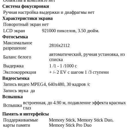
Объектив в комплекте
нет
Система фокусировки
Ручная настройка выдержки и диафрагмы
нет
Характеристики экрана
Поворотный экран
нет
LCD экран
921000 пикселов, 3.50 дюйм.
Фотосъемка
Максимальное
2816x2112
разрешение
автоматический, ручная установка, из
Баланс белого
списка
Выдержка
1 /1 - 1 /1000 с
Экспокоррекция
+ /- 2 EV с шагом 1 /3 ступени
Видеосъемка
Запись видео
MPEG4, 640x480, 30 кадров /с
Запись звука
да
Вспышка
встроенная, до 4.90 м, подавление эффекта красных
Вспышка
глаз
Память и интерфейсы
Поддерживаемые
Memory Stick, Memory Stick Duo,
карты памяти
Memory Stick Pro Duo