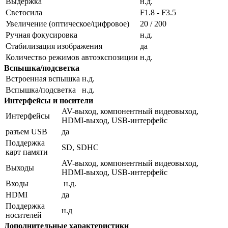
Выдержка
н.д.
Светосила
F1.8 - F3.5
Увеличение (оптическое/цифровое)
20 / 200
Ручная фокусировка
н.д.
Стабилизация изображения
да
Количество режимов автоэкспозиции
н.д.
Вспышка/подсветка
Встроенная вспышка
н.д.
Вспышка/подсветка
н.д.
Интерфейсы и носители
AV-выход, компонентный видеовыход,
Интерфейсы
HDMI-выход, USB-интерфейс
разъем USB
да
Поддержка
SD, SDHC
карт памяти
AV-выход, компонентный видеовыход,
Выходы
HDMI-выход, USB-интерфейс
Входы
н.д.
HDMI
да
Поддержка
н.д
носителей
Дополнительные характеристики