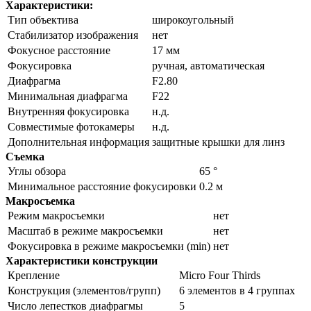
Характеристики:
Тип объектива
широкоугольный
Стабилизатор изображения
нет
Фокусное расстояние
17 мм
Фокусировка
ручная, автоматическая
Диафрагма
F2.80
Минимальная диафрагма
F22
Внутренняя фокусировка
н.д.
Совместимые фотокамеры
н.д.
Дополнительная информация
защитные крышки для линз
Съемка
Углы обзора
65 °
Минимальное расстояние фокусировки
0.2 м
Макросъемка
Режим макросъемки
нет
Масштаб в режиме макросъемки
нет
Фокусировка в режиме макросъемки (min)
нет
Характеристики конструкции
Крепление
Micro Four Thirds
Конструкция (элементов/групп)
6 элементов в 4 группах
Число лепестков диафрагмы
5