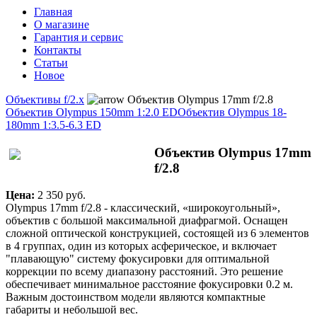
Главная
О магазине
Гарантия и сервис
Контакты
Статьи
Новое
Объективы f/2.x
Объектив Olympus 17mm f/2.8
Объектив Olympus 150mm 1:2.0 ED
Объектив Olympus 18-
180mm 1:3.5-6.3 ED
Объектив Olympus 17mm
f/2.8
Цена:
2 350 pуб.
Olympus 17mm f/2.8 - классический, «широкоугольный»,
объектив с большой максимальной диафрагмой. Оснащен
сложной оптической конструкцией, состоящей из 6 элементов
в 4 группах, один из которых асферическое, и включает
"плавающую" систему фокусировки для оптимальной
коррекции по всему диапазону расстояний. Это решение
обеспечивает минимальное расстояние фокусировки 0.2 м.
Важным достоинством модели являются компактные
габариты и небольшой вес.