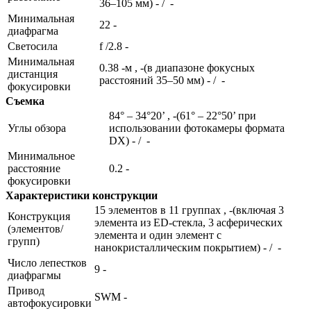
36–105 мм) - / -
Минимальная
22 -
диафрагма
Светосила
f /2.8 -
Минимальная
0.38 -м , -(в диапазоне фокусных
дистанция
расстояний 35–50 мм) - / -
фокусировки
Съемка
84° – 34°20’ , -(61° – 22°50’ при
Углы обзора
использовании фотокамеры формата
DX) - / -
Минимальное
расстояние
0.2 -
фокусировки
Характеристики конструкции
15 элементов в 11 группах , -(включая 3
Конструкция
элемента из ED-стекла, 3 асферических
(элементов/
элемента и один элемент с
групп)
нанокристаллическим покрытием) - / -
Число лепестков
9 -
диафрагмы
Привод
SWM -
автофокусировки