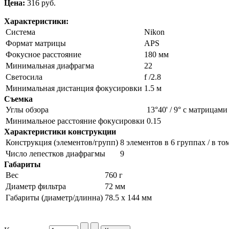
Цена:
316 pуб.
Характеристики:
Система
Nikon
Формат матрицы
APS
Фокусное расстояние
180 мм
Минимальная диафрагма
22
Светосила
f /2.8
Минимальная дистанция фокусировки
1.5 м
Съемка
Углы обзора
13°40' / 9° с матрицам
Минимальное расстояние фокусировки
0.15
Характеристики конструкции
Конструкция (элементов/групп)
8 элементов в 6 группах / в то
Число лепестков диафрагмы
9
Габариты
Вес
760 г
Диаметр фильтра
72 мм
Габариты (диаметр/длинна)
78.5 x 144 мм