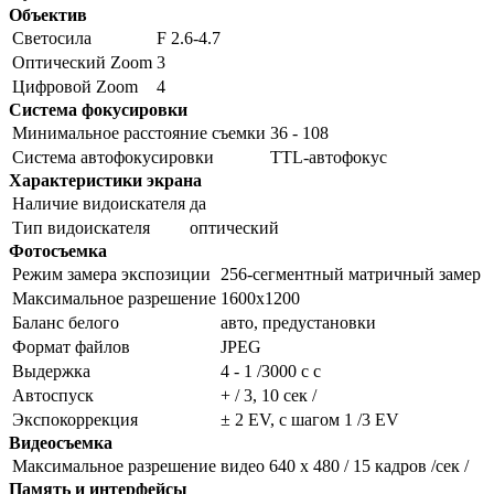
Объектив
Светосила
F 2.6-4.7
Оптический Zoom
3
Цифровой Zoom
4
Система фокусировки
Минимальное расстояние съемки
36 - 108
Система автофокусировки
TTL-автофокус
Характеристики экрана
Наличие видоискателя
да
Тип видоискателя
оптический
Фотосъемка
Режим замера экспозиции
256-сегментный матричный замер
Максимальное разрешение
1600x1200
Баланс белого
авто, предустановки
Формат файлов
JPEG
Выдержка
4 - 1 /3000 c с
Автоспуск
+ / 3, 10 сек /
Экспокоррекция
± 2 EV, с шагом 1 /3 EV
Видеосъемка
Максимальное разрешение видео
640 х 480 / 15 кадров /сек /
Память и интерфейсы