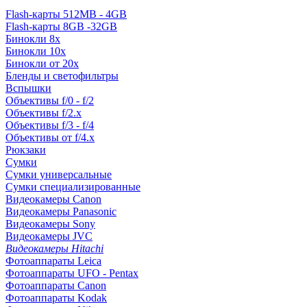
Flash-карты 512MB - 4GB
Flash-карты 8GB -32GB
Бинокли 8x
Бинокли 10x
Бинокли от 20x
Бленды и светофильтры
Вспышки
Объективы f/0 - f/2
Объективы f/2.x
Объективы f/3 - f/4
Объективы от f/4.x
Рюкзаки
Сумки
Сумки универсальные
Сумки специализированные
Видеокамеры Canon
Видеокамеры Panasonic
Видеокамеры Sony
Видеокамеры JVC
Видеокамеры Hitachi
Фотоаппараты Leica
Фотоаппараты UFO - Pentax
Фотоаппараты Canon
Фотоаппараты Kodak