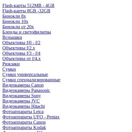
Flash-карты 512MB - 4GB
Flash-карты 8GB -32GB
Бинокли 8x
Бинокли 10x
Бинокли от 20x
Бленды и светофильтры
Вспышки
Объективы f/0 - f/2
Объективы f/2.x
Объективы f/3 - f/4
Объективы от f/4.x
Рюкзаки
Сумки
Сумки универсальные
Сумки специализированные
Видеокамеры Canon
Видеокамеры Panasonic
Видеокамеры Sony
Видеокамеры JVC
Видеокамеры Hitachi
Фотоаппараты Leica
Фотоаппараты UFO - Pentax
Фотоаппараты Canon
Фотоаппараты Kodak