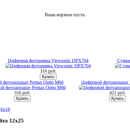
Ваша корзина пуста.
Цифровая фоторамка Viewsonic DPX704
Сумка
316 pуб.
 фотоаппарат Pentax Optio M60
Цифровой фотоаппарат
316 pуб.
421 pуб.
 6x18
tra 12x25