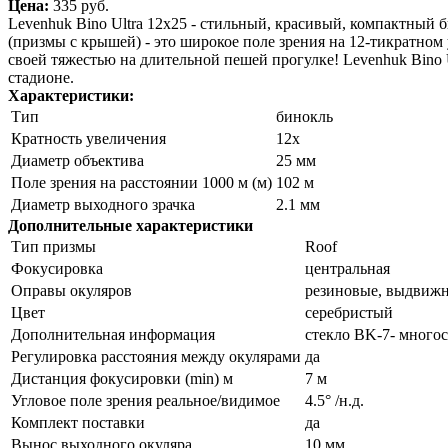
Цена:
335 pуб.
Levenhuk Bino Ultra 12x25 - стильный, красивый, компактный 
(призмы с крышей) - это широкое поле зрения на 12-тикратно
своей тяжестью на длительной пешей прогулке! Levenhuk Bino
стадионе.
Характеристики:
Тип
бинокль
Кратность увеличения
12x
Диаметр объектива
25 мм
Поле зрения на расстоянии 1000 м (м)
102 м
Диаметр выходного зрачка
2.1 мм
Дополнительные характеристики
Тип призмы
Roof
Фокусировка
центральная
Оправы окуляров
резиновые, выдвиж
Цвет
серебристый
Дополнительная информация
стекло BK-7- много
Регулировка расстояния между окулярами
да
Дистанция фокусировки (min) м
7 м
Угловое поле зрения реальное/видимое
4.5° /н.д.
Комплект поставки
да
Вынос выходного окуляра
10 мм