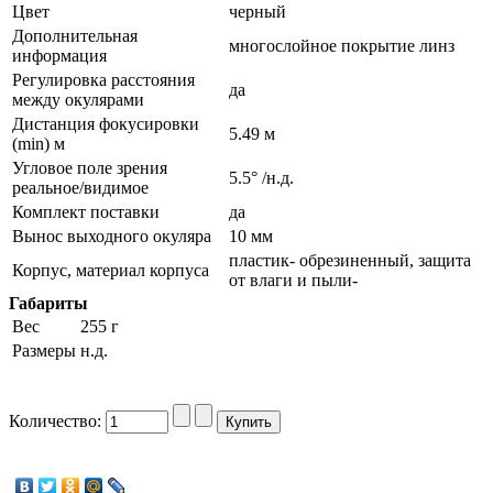
Цвет
черный
Дополнительная
многослойное покрытие линз
информация
Регулировка расстояния
да
между окулярами
Дистанция фокусировки
5.49 м
(min) м
Угловое поле зрения
5.5° /н.д.
реальное/видимое
Комплект поставки
да
Вынос выходного окуляра
10 мм
пластик- обрезиненный, защита
Корпус, материал корпуса
от влаги и пыли-
Габариты
Вес
255 г
Размеры
н.д.
Количество: