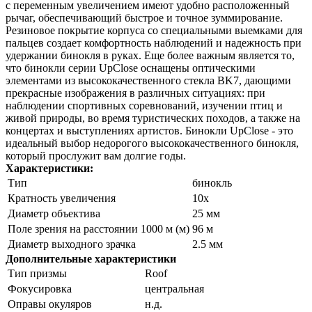
с переменным увеличением имеют удобно расположенный
рычаг, обеспечивающий быстрое и точное зуммирование.
Резиновое покрытие корпуса со специальными выемками для
пальцев создает комфортность наблюдений и надежность при
удержании бинокля в руках. Еще более важным является то,
что бинокли серии UpClose оснащены оптическими
элементами из высококачественного стекла BK7, дающими
прекрасные изображения в различных ситуациях: при
наблюдении спортивных соревнований, изучении птиц и
живой природы, во время туристических походов, а также на
концертах и выступлениях артистов. Бинокли UpClose - это
идеальный выбор недорогого высококачественного бинокля,
который прослужит вам долгие годы.
Характеристики:
Тип
бинокль
Кратность увеличения
10x
Диаметр объектива
25 мм
Поле зрения на расстоянии 1000 м (м)
96 м
Диаметр выходного зрачка
2.5 мм
Дополнительные характеристики
Тип призмы
Roof
Фокусировка
центральная
Оправы окуляров
н.д.