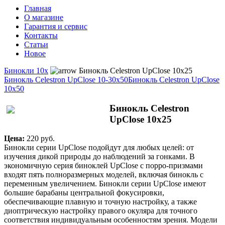
Главная
О магазине
Гарантия и сервис
Контакты
Статьи
Новое
Бинокли 10x
Бинокль Celestron UpClose 10x25
Бинокль Celestron UpClose 10-30x50
Бинокль Celestron UpClose
10x50
Бинокль Celestron
UpClose 10x25
Цена:
220 pуб.
Бинокли серии UpClose подойдут для любых целей: от
изучения дикой природы до наблюдений за гонками. В
экономичную серия биноклей UpClose с порро-призмами
входят пять полноразмерных моделей, включая бинокль с
переменным увеличением. Бинокли серии UpClose имеют
большие барабаны центральной фокусировки,
обеспечивающие плавную и точную настройку, а также
диоптрическую настройку правого окуляра для точного
соответствия индивидуальным особенностям зрения. Модели