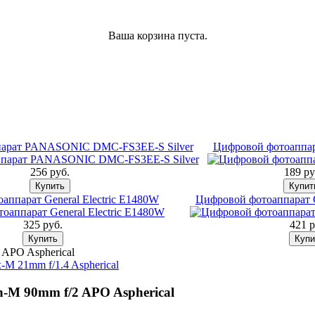
Ваша корзина пуста.
парат PANASONIC DMC-FS3EE-S Silver
Цифровой фотоаппа
256 pуб.
189 pу
аппарат General Electric E1480W
Цифровой фотоаппарат C
325 pуб.
421 p
 APO Aspherical
-M 21mm f/1.4 Aspherical
-M 90mm f/2 APO Aspherical