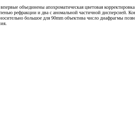
ервые объединены апохроматическая цветовая корректировка 
тепенью рефракции и два с аномальной частичной дисперсией. К
носительно большое для 90mm объектива число диафрагмы позв
ия.