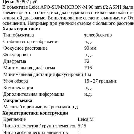
Цена:
30 807 pуб.
В объективе Leica APO-SUMMICRON-M 90 mm f/2 ASPH были вп
элементов этого объектива два созданы из стекла с высокой с
открытой диафрагме. Виньетирование сведено к минимуму. От
освещении. Например при уличной съемке с большого расстоян
Характеристики:
Тип объектива
телеобъектив
Стабилизатор изображения
н.д.
Фокусное расстояние
90 мм
Фокусировка
н.д.-
Диафрагма
F2
Минимальная диафрагма
F16
Минимальная дистанция фокусировки
1 м
Угол обзора
15 - 27 град.мин
Комплектация
н.д.
Дополнительная информация
н.д.
Макросъемка
Масштаб в режиме макросъемки
н.д.
Характеристики конструкции
Крепление
Leica M
Число элементов / групп элементов
5 / 5
Число асферических элементов
1