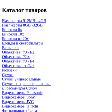
Каталог товаров
Flash-карты 512MB - 4GB
Flash-карты 8GB -32GB
Бинокли 8x
Бинокли 10x
Бинокли от 20x
Бленды и светофильтры
Вспышки
Объективы f/0 - f/2
Объективы f/2.x
Объективы f/3 - f/4
Объективы от f/4.x
Рюкзаки
Сумки
Сумки универсальные
Сумки специализированные
Видеокамеры Canon
Видеокамеры Panasonic
Видеокамеры Sony
Видеокамеры JVC
Видеокамеры Hitachi
Фотоаппараты Leica