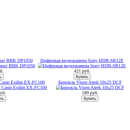
рат BBK DP1050
Цифровая видеокамера Sony HDR-SR12E
б.
421 pуб.
asio Exilim EX-FC100
Бинокль Vixen Atrek 10x25 DCF
уб.
189 pуб.