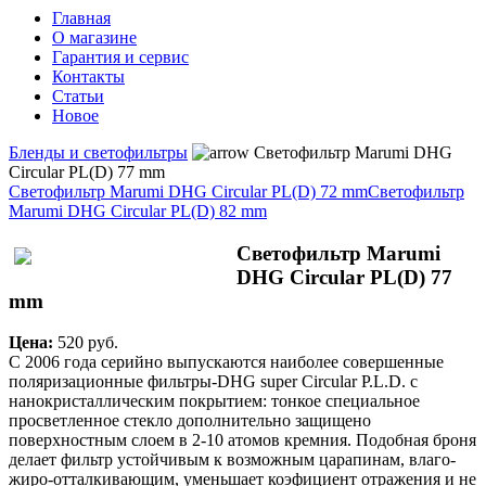
Главная
О магазине
Гарантия и сервис
Контакты
Статьи
Новое
Бленды и светофильтры
Светофильтр Marumi DHG
Circular PL(D) 77 mm
Светофильтр Marumi DHG Circular PL(D) 72 mm
Светофильтр
Marumi DHG Circular PL(D) 82 mm
Светофильтр Marumi
DHG Circular PL(D) 77
mm
Цена:
520 pуб.
C 2006 года серийно выпускаются наиболее совершенные
поляризационные фильтры-DHG super Circular P.L.D. с
нанокристаллическим покрытием: тонкое специальное
просветленное стекло дополнительно защищено
поверхностным слоем в 2-10 атомов кремния. Подобная броня
делает фильтр устойчивым к возможным царапинам, влаго-
жиро-отталкивающим, уменьшает коэфициент отражения и не